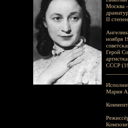
Москва - 
драматур
II степен
Ангелина
ноября 19
советска
Герой Со
артистка
СССР (19
_______
Исполнит
Мария А.
Коммента
Режиссё
Композит