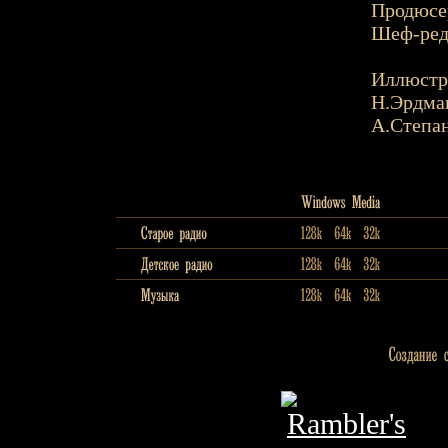
Продюсер
Шеф-реда
Иллюстр
Н.Эрдма
А.Степа