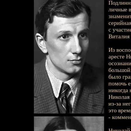
Подлинны
личные 
знаменит
серийная
с участ
Виталия 
Из воспо
аресте Н
осознани
большой 
было гра
помочь е
никогда 
Николая 
из-за не
это врем
- коммен
Николай 