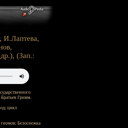
т, И.Лаптева,
нов,
р.), (Зап.:
сударственного
 Братьев Гримм.
год; цикл
 гномов; Белоснежка