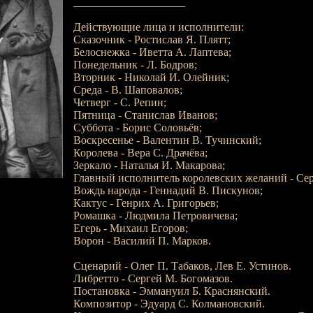
____________________
Действующие лица и исполнители:
Сказочник - Ростислав Я. Плятт;
Белоснежка - Иветта А. Лаптева;
Понедельник - Л. Бодров;
Вторник - Николай И. Олейник;
Среда - В. Шаповалов;
Четверг - С. Репин;
Пятница - Станислав Иванов;
Суббота - Борис Соловьёв;
Воскресенье - Валентин В. Тучинский;
Королева - Вера С. Драчёва;
Зеркало - Наталья И. Макарова;
Главный исполнитель королевских желаний - Сер
Вождь народа - Геннадий В. Пискунов;
Кактус - Генрих А. Григорьев;
Ромашка - Людмила Петровичева;
Егерь - Михаил Егоров;
Ворон - Василий П. Марков.
Сценарий - Олег П. Табаков, Лев Е. Устинов.
Либретто - Сергей М. Богомазов.
Постановка - Эммануил Б. Краснянский.
Композитор - Эдуард С. Колмановский.