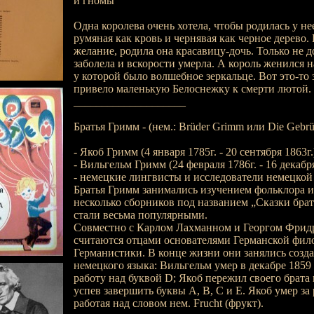
и гномы
Одна королева очень хотела, чтобы родилась у нее
румяная как кровь и чернявая как черное дерево.
желание, родила она красавицу-дочь. Только не д
заболела и вскорости умерла. А король женился н
у которой было волшебное зеркальце. Вот это-то з
привело маленькую Белоснежку к смерти лютой.
____________________
Братья Гримм - (нем.: Brüder Grimm или Die Gebr
- Якоб Гримм (4 января 1785г. - 20 сентября 1863г.
- Вильгельм Гримм (24 февраля 1786г. - 16 декабря
- немецкие лингвисты и исследователи немецкой
Братья Гримм занимались изучением фольклора 
несколько сборников под названием „Сказки брат
стали весьма популярными.
Совместно с Карлом Лахманном и Георгом Фрид
считаются отцами основателями Германской фил
Германистики. В конце жизни они занялись созд
немецкого языка: Вильгельм умер в декабре 1859
работу над буквой D; Якоб пережил своего брата 
успев завершить буквы A, B, C и E. Якоб умер за
работая над словом нем. Frucht (фрукт).