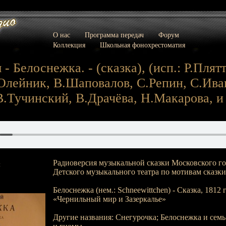
О нас
Программа передач
Форум
Коллекция
Школьная фонохрестоматия
- Белоснежка. - (сказка), (исп.: Р.Плят
Олейник, В.Шаповалов, С.Репин, С.Ива
В.Тучинский, В.Драчёва, Н.Макарова, и д
Радиоверсия музыкальной сказки Московского го
:
Детского музыкального театра по мотивам сказки
Белоснежка (нем.: Schneewittchen) - Сказка, 1812 
«Чернильный мир и Зазеркалье»
Другие названия: Снегурочка; Белоснежка и семь