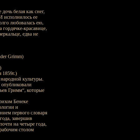
 дочь белая как снег,
 И исполнилось ее
олго любовалась ею,
а гордячке-красавице,
еркальце, едва не
üder Grimm)
)
 1859г.)
 народной культуры.
и опубликовали
ьев Гримм“, которые
рихом Бенеке
ологии и
анием первого словаря
 года, завершив
почти на четыре года,
 рабочим столом