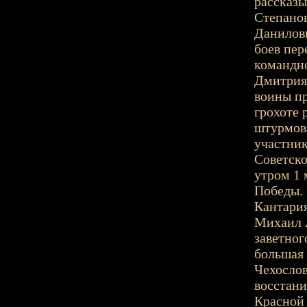
рассказ
Степано
Данилов
боев пер
командно
Дмитрия 
воины пр
грохоте 
штурмова
участник
Советско
утром 1 
Победы. 
Кантария
Михаил 
заветног
большая 
Чехослов
восстани
Красной 