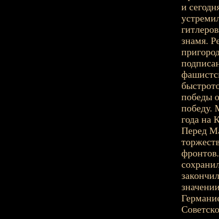
и сегодн
устремил
гитлеров
знамя. Р
пригород
подписан
фашистск
быстрото
победы о
победу. 
года на 
Перед М
торжест
фронтов.
сохрани
закончил
значении
Германи
Советско