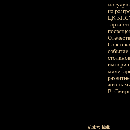
могучую 
на разгр
ЦК КПСС
торжеств
посвяще
Отечеств
Советско
событие 
столкнов
империа
милитар
развитие
жизнь ми
В. Смирн