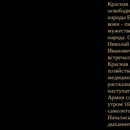
Красная
освобод
народы Е
воин - п
мужестве
народа. 
Николай
Иванович
встречал
Красная
хозяйств
медицин
рассказы
наступат
Армия со
утром 16
самолето
Началась
дыханием