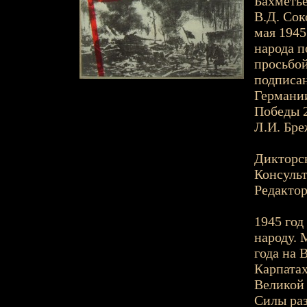
Бахметье
В.Д. Сок
мая 1945
народа п
просьбой
подписан
Германии
Победы 2
Л.И. Бре
Дикторск
Консульт
Редактор
1945 год
народу. 
года на 
Карпатах
Великой
Силы раз