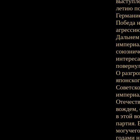
выступле
летию п
Германие
Победа н
агрессию
Дальнем 
империа
союзниче
интереса
повернул
О разгро
японско
Советск
империа
Отечест
вождем, 
в этой в
партия. 
могучего
годами н