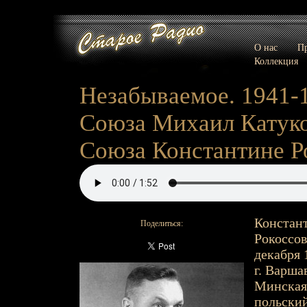
О нас
Пр
Коллекция
Незабываемое. 1941-
Союза Михаил Катуко
Союза Константине Р
Констант
Поделиться:
Рокоссов
декабря 
г. Варшав
Минская г
польский