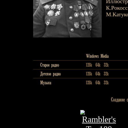
Иллюстр
К.Рокосс
М.Катук