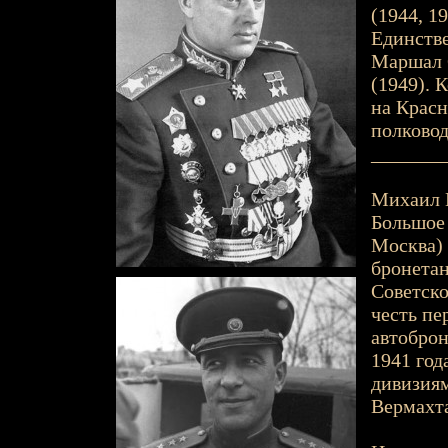
(1944, 1
Единстве
Маршал 
(1949). 
на Крас
полковод
_______
Михаил Е
Большое 
Москва) 
бронетан
Советско
честь пе
автоброн
1941 год
дивизия
Вермахта