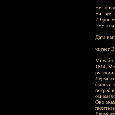
Не кончи
На звук т
И брошус
Ему я на
Дата нап
читает В
Михаи́л 
1814, Мо
русский 
Лермонто
философ
потребно
ознамено
Оно оказ
писателе
Лермонто