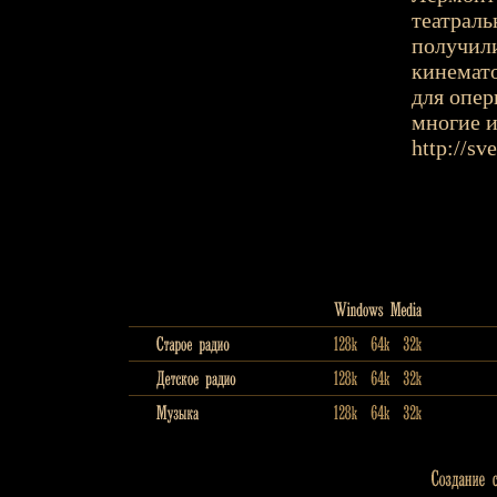
театраль
получили
кинемато
для опер
многие и
http://sve