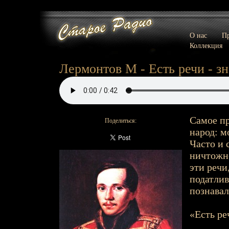
О нас
Пр
Коллекция
Лермонтов М - Есть речи - зн
Самое пр
Поделиться:
народ: м
Часто и 
ничтожно
эти речи,
податлив
познавал
«Есть ре