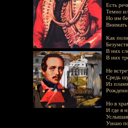
Есть реч
Темно и
Но им бе
Внимать
Как полн
Безумств
В них сл
В них тр
Не встре
Средь ш
Из пламя
Рожденно
Но в хра
И где я н
Услышав,
Узнаю п