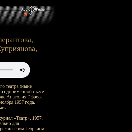
перантова,
Куприянова,
о театра (ныне -
по одноимённой пьесе
вке Анатолия Эфроса.
ноября 1957 года.
ми.
журнал «Театр», 1957,
ально для
норежиссёром Георгием