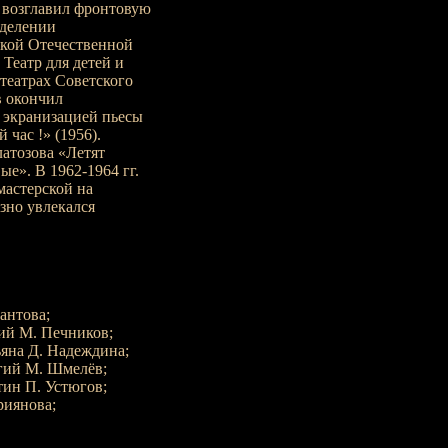
, возглавил фронтовую
тделении
икой Отечественной
 Театр для детей и
театрах Советского
в окончил
 экранизацией пьесы
час !» (1956).
атозова «Летят
е». В 1962-1964 гг.
мастерской на
зно увлекался
антова;
ий М. Печников;
ьяна Д. Надеждина;
гий М. Шмелёв;
ин П. Устюгов;
риянова;