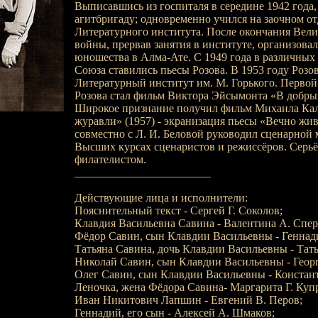
Выписавшись из госпиталя в середине 1942 года
агитбригаду; одновременно учился на заочном о
Литературного института. После окончания Вел
войны, прервав занятия в институте, организовал
юношества в Алма-Ате. С 1949 года в различных 
Союза ставились пьесы Розова. В 1953 году Розо
Литературный институт им. М. Горького. Первой
Розова стал фильм Виктора Эйсымонта «В добрый 
Широкое признание получил фильм Михаила Кал
журавли» (1957) - экранизация пьесы «Вечно живы
совместно с Л. И. Беловой руководил сценарной 
Высших курсах сценаристов и режиссёров. Серьё
филателистом.
________________________
Действующие лица и исполнители:
Пояснительный текст - Сергей Г. Соколов;
Клавдия Васильевна Савина - Валентина А. Спер
Фёдор Савин, сын Клавдии Васильевны - Геннад
Татьяна Савина, дочь Клавдии Васильевны - Тат
Николай Савин, сын Клавдии Васильевны - Геор
Олег Савин, сын Клавдии Васильевны - Констант
Леночка, жена Фёдора Савина- Маргарита Г. Куп
Иван Никитович Лапшин - Евгений В. Перов;
Геннадий, его сын - Алексей А. Шмаков;