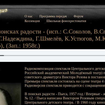
О нас
Программа передач
Форум
Коллекция
Школьная фонохрестоматия
поисках радости - (исп.: С.Соколов, В.С
Т.Надеждина, Г.Шмелёв, К.Устюгов, М.
, (Зап.: 1958г.)
Радиокомпозиция спектакля Центрального детског
:
Российский академический Молодёжный театр) 
советского драматурга Виктора Розова в постано
Премьера спектакля состоялась на сцене театра 4 
Радиоверсия спектакля приводится с сокращения
В поисках радости - Пьеса, 1957 год / Впервые - 
№ 12. / Пьеса написана Виктором Розовым специ
Центрального детского театра. / В 1960 году ки