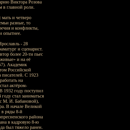
арию Виктора Розова
 в главной роли.
 мать и четверо
емьи разные, то
речия и конфликты,
и опытнее.
Ярославль - 28
раматург и сценарист.
тор более 20-ти пьес
 живые» и на её
57). Академик
том Российской
 писателей. С 1923
работать на
стал актёром-
В 1932 году поступил
 году стал заниматься
 М. И. Бабановой),
ра. В начале Великой
 в ряды 8-й
опресненского района
ана в кадровую 8-ю
ода был тяжело ранен.