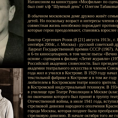
Натансоном на киностудии «Мосфильм» по сцен
был снят х/ф "Шумный день" с Олегом Табаковым
В обычном московском доме дружно живёт семья:
детей. Но поскольку возраст и интересы членов с
совместная жизнь неизбежно порождает противо
которые герои преодолевают, становясь взрослее 
Виктор Сергеевич Розов (8 [21] августа 1913г., г. 
сентября 2004г., г. Москва) - русский советский д
Лауреат Государственной премии СССР (1967). Ав
и 6-ти киносценариев, в том числе пьесы «Вечно
основе - сценария к фильму «Летят журавли» (19
Российской академии словесности. Был президен
академии театрального искусства и членом Союза
года жил и учился в Костроме. В 1929 году начал 
текстильной фабрике в Костроме и в том же году 
любителем в Костромском театре юного зрителя. 
в Костромской индустриальный техникум. В 1934
в училище при Театре Революции в Москве (класс
по окончании которого был принят в труппу теат
Отечественной войны, в июле 1941 года, вступил
стрелковой дивизии народного ополчения Красн
города Москвы, которая позднее была преобразов
стрелковую дивизию. В начале октября того же г